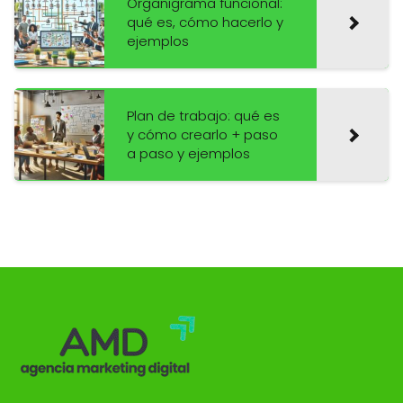
Organigrama funcional:
qué es, cómo hacerlo y
ejemplos
Plan de trabajo: qué es
y cómo crearlo + paso
a paso y ejemplos