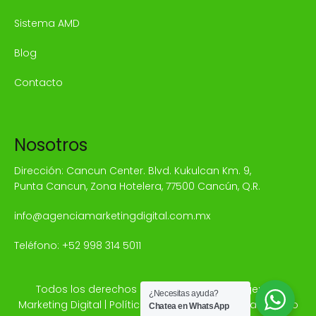
Sistema AMD
Blog
Contacto
Nosotros
Dirección: Cancun Center. Blvd. Kukulcan Km. 9,
Punta Cancun, Zona Hotelera, 77500 Cancún, Q.R.
info@agenciamarketingdigital.com.mx
Teléfono:
+52 998 314 5011
Todos los derechos reservados © 2025 Agencia
¿Necesitas ayuda?
Marketing Digital |
Política de Privacidad
|
Mapa del sitio
Chatea en WhatsApp