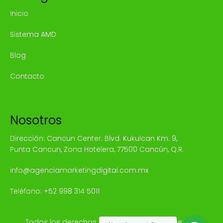
Inicio
Sistema AMD
Blog
Contacto
Nosotros
Dirección: Cancun Center. Blvd. Kukulcan Km. 9,
Punta Cancun, Zona Hotelera, 77500 Cancún, Q.R.
info@agenciamarketingdigital.com.mx
Teléfono:
+52 998 314 5011
Todos los derechos reservados © 2025 Agencia